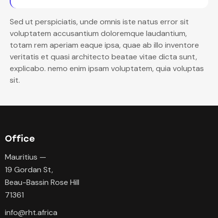
Sed ut perspiciatis, unde omnis iste natus error sit
voluptatem accusantium doloremque laudantium,
totam rem aperiam eaque ipsa, quae ab illo inventore
veritatis et quasi architecto beatae vitae dicta sunt,
explicabo. nemo enim ipsam voluptatem, quia voluptas
sit.
Office
Mauritius —
19 Gordan St,
Beau-Bassin Rose Hill
71361
info@rht.africa